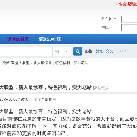
广告合谈添加Tel
用户名
密码
评测28社区
悟道28社区
热搜:
活动
交友
discuz
帖子
搜
蘑菇28 盛大联盟，新人最惊喜，特色福利，实力老站 ...
索
 盛大联盟，新人最惊喜，特色福利，实力老站
[复制链接]
-5-10 07:49:46
|
显示全部楼层
 盛大联盟，新人最惊喜，特色福利，实力老站
平台目前现在发展的非常稳定，因为是数年老站的大平台，而且敢
多多对蘑菇28了解一下， 实力强，资金充分，希望能得到广大
家给蘑菇28更多的时间证明自己。