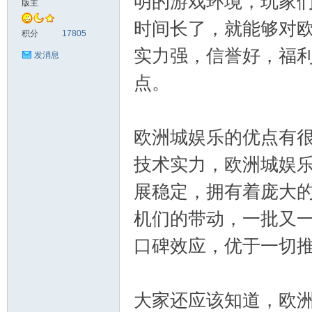
明的游戏环境，玩家
版主
时间长了，就能够对
告
积分
17805
实力强，信誉好，福
发消息
点。
欧洲城娱乐的优点有
技术实力，欧洲城娱
社
展稳定，拥有着庞大
机们的带动，一批又
口碑效应，优于一切
大家还应该知道，欧
区-