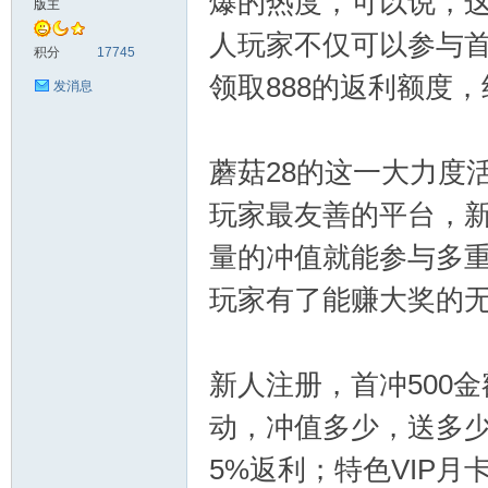
爆的热度，可以说，
版主
人玩家不仅可以参与
告
积分
17745
领取888的返利额度
发消息
蘑菇28的这一大力度
玩家最友善的平台，新
量的冲值就能参与多
社
玩家有了能赚大奖的
新人注册，首冲500
动，冲值多少，送多
5%返利；特色VIP
区-