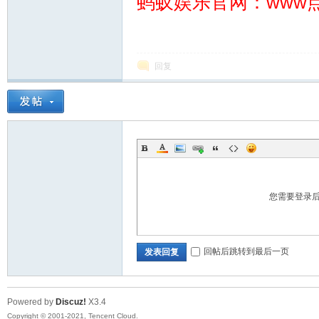
蚂蚁娱乐官网：www点m
回复
28
您需要登录
论
回帖后跳转到最后一页
发表回复
Powered by
Discuz!
X3.4
Copyright © 2001-2021, Tencent Cloud.