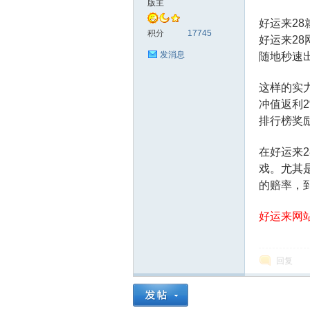
版主
好运来2
告
积分
17745
好运来2
发消息
随地秒速
这样的实
冲值返利
排行榜奖
在好运来
戏。尤其
社
的赔率，
好运来网站：
回复
区-