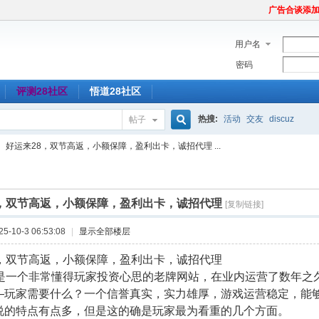
广告合谈添加Tel
用户名
密码
评测28社区
悟道28社区
热搜:
活动
交友
discuz
帖子
搜
好运来28，双节高返，小额保障，盈利出卡，诚招代理 ...
索
8，双节高返，小额保障，盈利出卡，诚招代理
[复制链接]
-10-3 06:53:08
|
显示全部楼层
8，双节高返，小额保障，盈利出卡，诚招代理
8是一个非常懂得玩家投资心思的老牌网站，在业内运营了数年之
—玩家需要什么？一个信誉真实，实力雄厚，游戏运营稳定，能
说的特点有点多，但是这的确是玩家最为看重的几个方面。