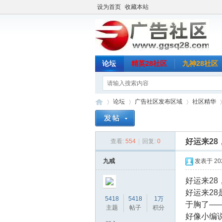
设为首页
收藏本站
论坛
精英28社区
九神28社区
论坛
广告社区发布区域
社区精华
好运来2
查看:
554
|
回复:
0
广
»
›
›
›
九戒
发表于 2025
好运来2
好运来2
5418
5418
1万
于胸了—
主题
帖子
积分
好像小编