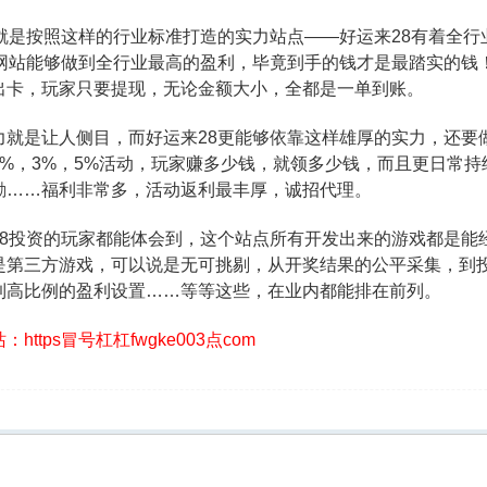
8就是按照这样的行业标准打造的实力站点——好运来28有着全
8网站能够做到全行业最高的盈利，毕竟到手的钱才是最踏实的钱！
出卡，玩家只要提现，无论金额大小，全都是一单到账。
力就是让人侧目，而好运来28更能够依靠这样雄厚的实力，还要
2%，3%，5%活动，玩家赚多少钱，就领多少钱，而且更日常持
励……福利非常多，活动返利最丰厚，诚招代理。
28投资的玩家都能体会到，这个站点所有开发出来的游戏都是能
是第三方游戏，可以说是无可挑剔，从开奖结果的公平采集，到
到高比例的盈利设置……等等这些，在业内都能排在前列。
https冒号杠杠fwgke003点com