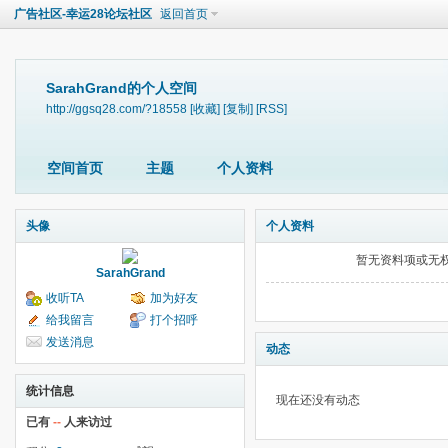
广告社区-幸运28论坛社区
返回首页
SarahGrand的个人空间
http://ggsq28.com/?18558
[收藏]
[复制]
[RSS]
空间首页
主题
个人资料
头像
个人资料
暂无资料项或无
SarahGrand
收听TA
加为好友
给我留言
打个招呼
发送消息
动态
统计信息
现在还没有动态
已有
--
人来访过